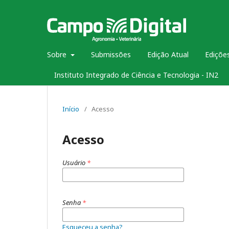
Sobre
Submissões
Edição Atual
Edições
Instituto Integrado de Ciência e Tecnologia - IN2
Início
/
Acesso
Acesso
Usuário
*
Senha
*
Esqueceu a senha?