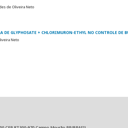
des de Oliveira Neto
RA DE GLYPHOSATE + CHLORIMURON-ETHYL NO CONTROLE DE B
iveira Neto
500 CEP 87.300-970 Campo Mourão PR/BRASIL