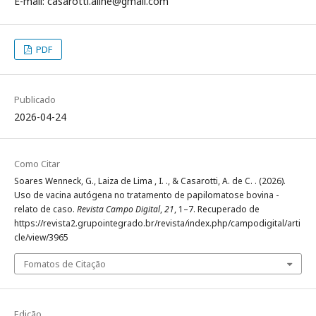
E-mail: casarotti.aline@gmail.com
PDF
Publicado
2026-04-24
Como Citar
Soares Wenneck, G., Laiza de Lima , I. ., & Casarotti, A. de C. . (2026).
Uso de vacina autógena no tratamento de papilomatose bovina -
relato de caso.
Revista Campo Digital
,
21
, 1–7. Recuperado de
https://revista2.grupointegrado.br/revista/index.php/campodigital/arti
cle/view/3965
Fomatos de Citação
Edição