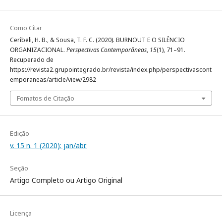
Como Citar
Ceribeli, H. B., & Sousa, T. F. C. (2020). BURNOUT E O SILÊNCIO
ORGANIZACIONAL.
Perspectivas Contemporâneas
,
15
(1), 71–91.
Recuperado de
https://revista2.grupointegrado.br/revista/index.php/perspectivascont
emporaneas/article/view/2982
Fomatos de Citação
Edição
v. 15 n. 1 (2020): jan/abr.
Seção
Artigo Completo ou Artigo Original
Licença