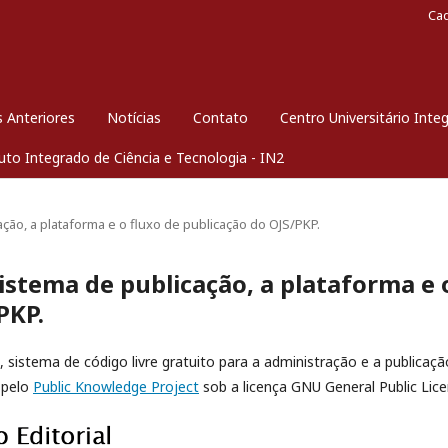
Ca
 Anteriores
Notícias
Contato
Centro Universitário Inte
tuto Integrado de Ciência e Tecnologia - IN2
ção, a plataforma e o fluxo de publicação do OJS/PKP.
istema de publicação, a plataforma e 
PKP.
, sistema de código livre gratuito para a administração e a publicaçã
 pelo
Public Knowledge Project
sob a licença GNU General Public Lice