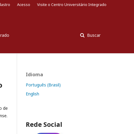
dastro
Acesso
Visite o Centro Universitário Integrado
grado
Buscar
Idioma
o
Português (Brasil)
English
o de
nse.
Rede Social