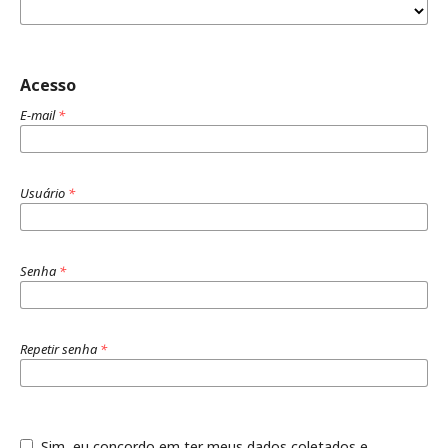
Acesso
E-mail
*
Usuário
*
Senha
*
Repetir senha
*
Sim, eu concordo em ter meus dados coletados e