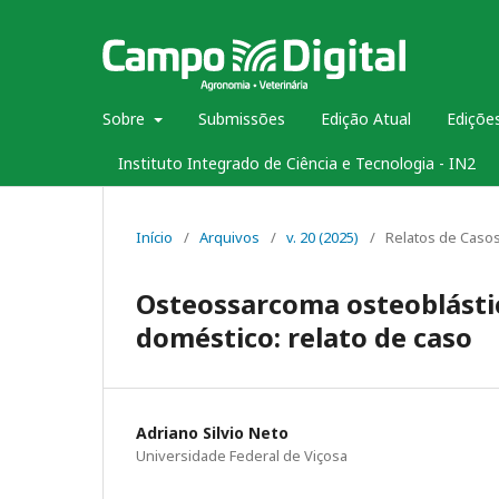
Sobre
Submissões
Edição Atual
Edições
Instituto Integrado de Ciência e Tecnologia - IN2
Início
/
Arquivos
/
v. 20 (2025)
/
Relatos de Caso
Osteossarcoma osteoblástic
doméstico: relato de caso
Adriano Silvio Neto
Universidade Federal de Viçosa