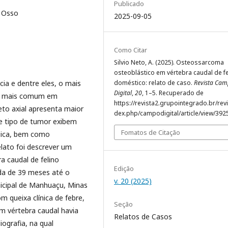
Publicado
, Osso
2025-09-05
Como Citar
Silvio Neto, A. (2025). Osteossarcoma
osteoblástico em vértebra caudal de fe
cia e dentre eles, o mais
doméstico: relato de caso.
Revista Ca
Digital
,
20
, 1–5. Recuperado de
 é mais comum em
https://revista2.grupointegrado.br/revi
eto axial apresenta maior
dex.php/campodigital/article/view/392
te tipo de tumor exibem
Fomatos de Citação
rgica, bem como
elato foi descrever um
 caudal de felino
Edição
da de 39 meses até o
v. 20 (2025)
nicipal de Manhuaçu, Minas
m queixa clínica de febre,
Seção
m vértebra caudal havia
Relatos de Casos
ografia, na qual