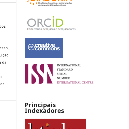
ados
esso,
buição
e da
o,
ões
Principais
Indexadores