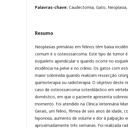
Palavras-chave:
Caudectomia, Gato, Neoplasia
Resumo
Neoplasias primárias em felinos têm baixa incidên
comum é o osteossarcoma. Este tipo de tumor
esqueleto apendicular e quando ocorre no esquel
incidência na pelve e no crânio. Os gatos com es
maior sobrevida quando realizam ressecção cirú
quimioterapia ou radioterapia. O objetivo deste r
caso de osteossarcoma osteoblástico em vértebra
doméstico, em que o paciente apresenta sobrevi
momento. Foi atendido na Clínica Veterinária Mu
Gerais, um felino, fêmea de seis anos de idade, co
hiporexia, aumento de volume e dor à palpação e
aproximadamente três semanas. Foi realizada radi