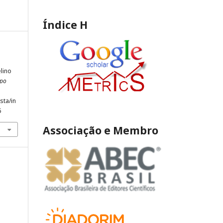
Índice H
lino
mpo
sta/in
5
Associação e Membro