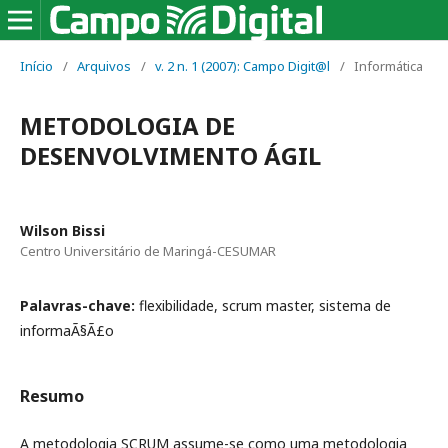
Início
/
Arquivos
/
v. 2 n. 1 (2007): Campo Digit@l
/
Informática
METODOLOGIA DE
DESENVOLVIMENTO ÁGIL
Wilson Bissi
Centro Universitário de Maringá-CESUMAR
Palavras-chave:
flexibilidade, scrum master, sistema de
informaÃ§Ã£o
Resumo
A metodologia SCRUM assume-se como uma metodologia