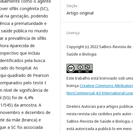
ndialmente como o agente
Seção
ver sífilis congênita (SC),
Artigo original
ical na gestação, podendo
uência a prematuridade e
 saúde pública no mundo
Licença
 a prevalência de sífilis
hora Aparecida de
Copyright (c) 2022 SaBios-Revista de
spectivo que incluiu
Saúde e Biologia
dentificados pela busca
ado do hospital. As
te qui-quadrado de Pearson
Este trabalho está licenciado sob um
comparados pelo teste t
licença
Creative Commons Attribution
 nível de significância de
NonCommercial 4.0 International Lic
l (SG) foi de 4,4%
11/545) da amostra. A
Direitos Autorais para artigos public
o, novembro e dezembro de
nesta revista são cedidos pelo autor 
ele da mãe (branca) e
SaBios-Revista de Saúde e Biologia,
que a SC foi associada
está autorizada a publicá-lo em meio