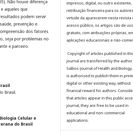
5). Não houve diferença
impresso, digital, ou outro existente
C e aqueles que
retribuição financeira para os autore
resultados podem servir
virtude da aparecerem nesta revista
saúde, prevenção e
acesso público, os artigos são de us
compreensão dos fatores
gratuito, com atribuições próprias, e
ão, seja por problemas no
aplicações educacionais e não-comerc
nte e parceiro.
Copyright of articles published in thi
journal are transferred by the author
SaBios-Journal of Health and Biology,
is authorized to publish them in print
digital or other existing way, without
rasil
financial reward for authors. Conside
 Brasil.
that articles appear in this public ac
journal, they are free to be used in
educational and non-commercial
ologia Celular e
applications.
erana do Brasil