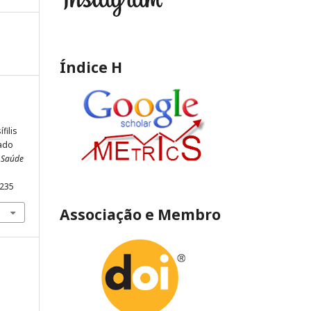
Índice H
filis
tado
e Saúde
3235
Associação e Membro