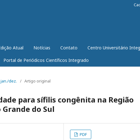
Ca
Edição Atual
Notícias
Contato
Centro Universitário Inte
Portal de Periódicos Científicos Integrado
 jan./dez.
/
Artigo original
dade para sífilis congênita na Região
o Grande do Sul
PDF