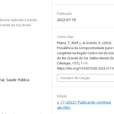
Publicado
2022-07-19
ecular Aplicada à Saúde,
rande do Sul, Brasil.
Como Citar
Pitana, T., Wolf, J., & Grando, A. (2022).
Prevalência da soropositividade para sí
congênita na Região Centro-Sul do es
do Rio Grande do Sul.
SaBios-Revista D
E Biologia
,
17
(1), 1–11.
https://doi.org/10.54372/sb.2022.v17.
Fomatos de Citação
onal, Saúde Pública
Edição
v. 17 (2022): Publicação contínua
jan./dez.