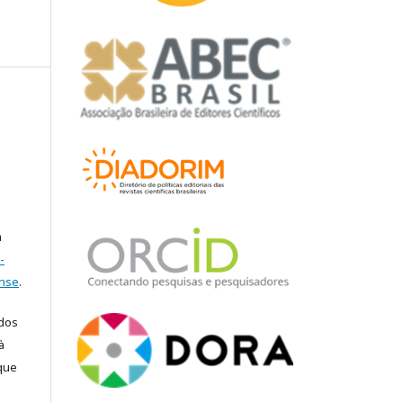
a
-
ense
.
ados
à
 que