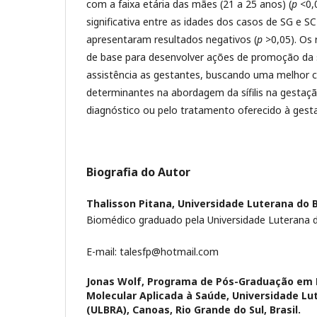
com a faixa etária das mães (21 a 25 anos) (
p
<0,0
significativa entre as idades dos casos de SG e S
apresentaram resultados negativos (
p
>0,05). Os 
de base para desenvolver ações de promoção da 
assistência as gestantes, buscando uma melhor 
determinantes na abordagem da sífilis na gestaç
diagnóstico ou pelo tratamento oferecido à gesta
Biografia do Autor
Thalisson Pitana,
Universidade Luterana do B
Biomédico graduado pela Universidade Luterana do
E-mail: talesfp@hotmail.com
Jonas Wolf,
Programa de Pós-Graduação em Bi
Molecular Aplicada à Saúde, Universidade Lut
(ULBRA), Canoas, Rio Grande do Sul, Brasil.