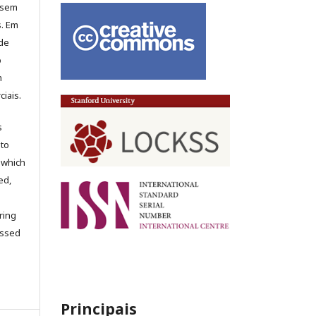
, sem
s. Em
 de
o
m
iais.
s
 to
 which
ed,
ring
cessed
Principais