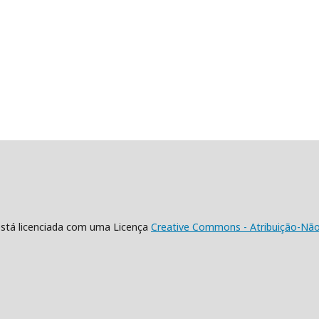
está licenciada com uma Licença
Creative Commons - Atribuição-NãoC