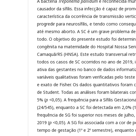
A bactéria
Treponema pallidum
é reconhecida mu
causador da sífilis. Essa infecção é capaz de promo
característica da ocorrência de transmissão vert
progredir para neurosífilis, e tendo como conseq
até mesmo aborto. A SC é um grave problema de
todo. O objetivo do presente estudo foi determinar
congênita na maternidade do Hospital Nossa Sen
Camaquã/RS (HNSA). Este estudo transversal retro
todos os casos de SC ocorridos no ano de 2019, i
ativa das gestantes no banco de dados informatiz
variáveis qualitativas foram verificadas pelo tes
e exato de Fisher. Os dados quantitativos foram 
de Student. Todas as análises foram bilaterais com
5% (
p
<0,05). A frequência para a Sífilis Gestaciona
(24/545), enquanto a SC foi detectada em 2,0% (
frequência de SG foi superior nos meses de julh
2019 (
p
<0,05). A SG foi associada com a cor de p
tempo de gestação (1º e 2º semestre), enquanto 