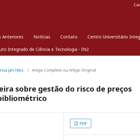
Ca
 Anteriores
Notícias
Contato
Centro Universitário Inte
tuto Integrado de Ciência e Tecnologia - IN2
ínua jan./dez.
/
Artigo Completo ou Artigo Original
leira sobre gestão do risco de preços
ibliométrico
PDF