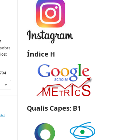
S.
a sobre
Índice H
ios:
3794
Qualis Capes: B1
nua