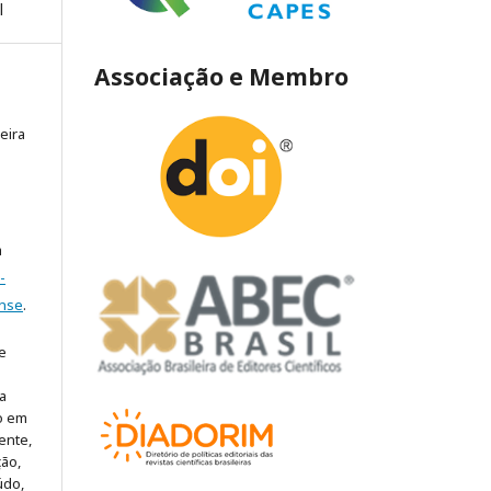
l
Associação e Membro
eira
a
-
ense
.
e
a
lo em
ente,
ão,
údo,