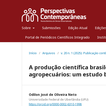
Sobre
Submissões
Edição Atual
Edições
Portal de Periódicos Científicos Integrado
Insti
Início
/
Arquivos
/
v. 20 n. 1 (2025): Publicação cont
A produção científica brasi
agropecuários: um estudo b
Odilon José de Oliveira Neto
Universidade Federal de Uberlândia (UFU)
https://orcid.org/0000-0002-6310-1998