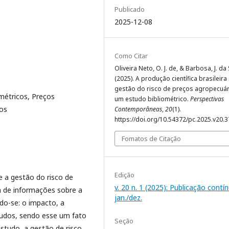
Publicado
2025-12-08
Como Citar
Oliveira Neto, O. J. de, & Barbosa, J. da 
(2025). A produção científica brasileir
gestão do risco de preços agropecuár
ométricos, Preços
um estudo bibliométrico.
Perspectivas
ços
Contemporâneas
,
20
(1).
https://doi.org/10.54372/pc.2025.v20.
Fomatos de Citação
Edição
e a gestão do risco de
v. 20 n. 1 (2025): Publicação contí
a de informações sobre a
jan./dez.
ndo-se: o impacto, a
studos, sendo esse um fato
Seção
studo, a gestão de risco