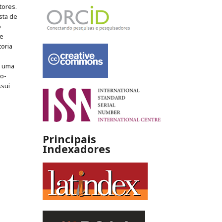
tores.
sta de
o
 e
toria
m uma
ão-
ssui
Principais
Indexadores