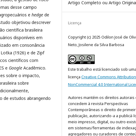
Artigo Completo ou Artigo Origina
 temas desse campo
 agropecuários e
hedge
de
studo objetivou descrever
Licença
o científica brasileira
Copyright (c) 2025 Odilon José de Oliv
uários disponíveis em
Neto, Josilene da Silva Barbosa
alizado em consonância
 Lotka (1926) e de Zipf
cos científicos com
ES e
Google
Acadêmico.
Este trabalho está licenciado sob um
es sobre o impacto,
licença
Creative Commons Attribution
rasileira sobre
NonCommercial 4.0 International Lic
dicionalmente,
Autores mantém os direitos autorais 
ção de estudos abrangendo
concedem à revista Perspectivas
Contemporâneas o direito de primeir
publicação, autorizando-a a publicá-
meio impresso, digital, ou outro exist
em sistemas/ferramentas de indexaç
agregadores ou curadores de conte