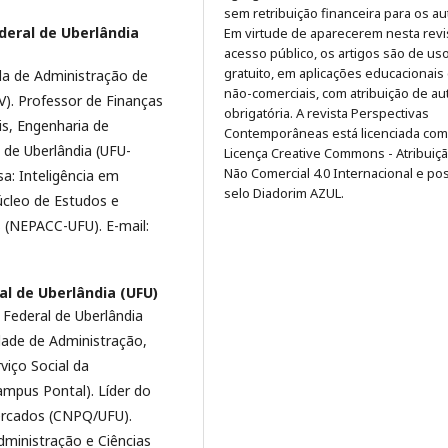
sem retribuição financeira para os au
deral de Uberlândia
Em virtude de aparecerem nesta revi
acesso público, os artigos são de us
gratuito, em aplicações educacionais
a de Administração de
não-comerciais, com atribuição de au
). Professor de Finanças
obrigatória. A revista Perspectivas
is, Engenharia de
Contemporâneas está licenciada co
 de Uberlândia (UFU-
Licença Creative Commons - Atribuiç
Não Comercial 4.0 Internacional e po
a: Inteligência em
selo Diadorim AZUL.
cleo de Estudos e
 (NEPACC-UFU). E-mail:
al de Uberlândia (UFU)
 Federal de Uberlândia
dade de Administração,
viço Social da
ampus Pontal). Líder do
Mercados (CNPQ/UFU).
ministração e Ciências