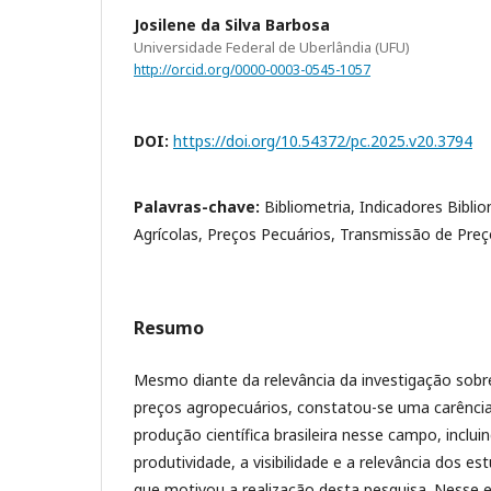
Josilene da Silva Barbosa
Universidade Federal de Uberlândia (UFU)
http://orcid.org/0000-0003-0545-1057
DOI:
https://doi.org/10.54372/pc.2025.v20.3794
Palavras-chave:
Bibliometria, Indicadores Bibli
Agrícolas, Preços Pecuários, Transmissão de Pre
Resumo
Mesmo diante da relevância da investigação sobr
preços agropecuários, constatou-se uma carênci
produção científica brasileira nesse campo, inclui
produtividade, a visibilidade e a relevância dos e
que motivou a realização desta pesquisa. Nesse e