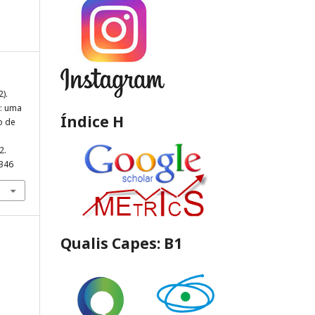
2).
: uma
Índice H
o de
2.
3346
Qualis Capes: B1