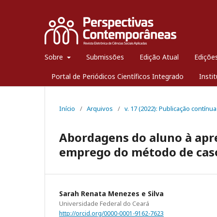
Sobre
Submissões
Edição Atual
Edições
Portal de Periódicos Científicos Integrado
Insti
Início
/
Arquivos
/
v. 17 (2022): Publicação contínua
Abordagens do aluno à apr
emprego do método de caso
Sarah Renata Menezes e Silva
Universidade Federal do Ceará
http://orcid.org/0000-0001-9162-7623