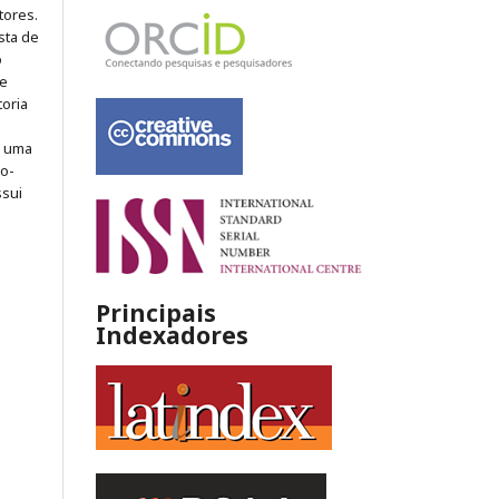
tores.
sta de
o
 e
toria
m uma
ão-
ssui
Principais
Indexadores