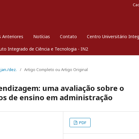
Ca
 Anteriores
Notícias
Contato
Centro Universitário Inte
tuto Integrado de Ciência e Tecnologia - IN2
 jan./dez.
/
Artigo Completo ou Artigo Original
endizagem: uma avaliação sobre o
s de ensino em administração
PDF