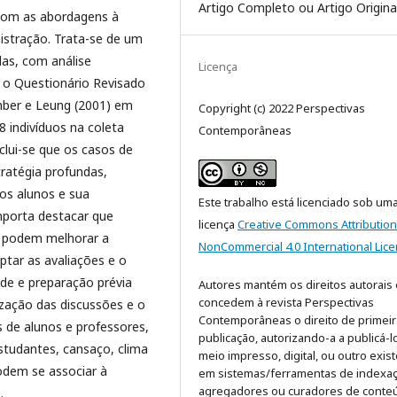
Artigo Completo ou Artigo Origina
 com as abordagens à
stração. Trata-se de um
das, com análise
Licença
do o Questionário Revisado
mber e Leung (2001) em
Copyright (c) 2022 Perspectivas
 indivíduos na coleta
Contemporâneas
clui-se que os casos de
ratégia profundas,
dos alunos e sua
Este trabalho está licenciado sob um
mporta destacar que
licença
Creative Commons Attribution
, podem melhorar a
NonCommercial 4.0 International Lic
ptar as avaliações e o
ade e preparação prévia
Autores mantém os direitos autorais 
concedem à revista Perspectivas
rização das discussões e o
Contemporâneas o direito de primeir
s de alunos e professores,
publicação, autorizando-a a publicá-
studantes, cansaço, clima
meio impresso, digital, ou outro exist
odem se associar à
em sistemas/ferramentas de indexaç
agregadores ou curadores de conte
.