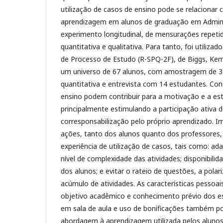
utilização de casos de ensino pode se relacionar
aprendizagem em alunos de graduação em Admini
experimento longitudinal, de mensurações repeti
quantitativa e qualitativa. Para tanto, foi utiliza
de Processo de Estudo (R-SPQ-2F), de Biggs, Ke
um universo de 67 alunos, com amostragem de 38
quantitativa e entrevista com 14 estudantes. Con
ensino podem contribuir para a motivação e a est
principalmente estimulando a participação ativa 
corresponsabilização pelo próprio aprendizado. I
ações, tanto dos alunos quanto dos professores
experiência de utilização de casos, tais como: ada
nível de complexidade das atividades; disponibilid
dos alunos; e evitar o rateio de questões, a pola
acúmulo de atividades. As características pessoai
objetivo acadêmico e conhecimento prévio dos e
em sala de aula e uso de bonificações também p
abordagem à aprendizagem utilizada pelos alunos