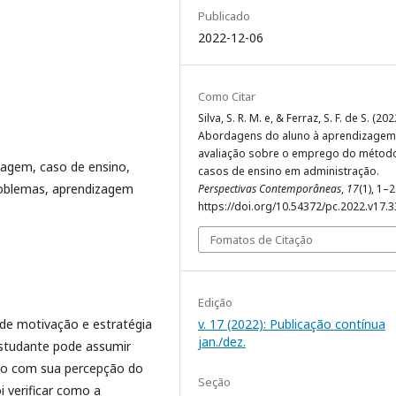
Publicado
2022-12-06
Como Citar
Silva, S. R. M. e, & Ferraz, S. F. de S. (202
Abordagens do aluno à aprendizagem
avaliação sobre o emprego do métod
agem, caso de ensino,
casos de ensino em administração.
oblemas, aprendizagem
Perspectivas Contemporâneas
,
17
(1), 1–2
https://doi.org/10.54372/pc.2022.v17.
Fomatos de Citação
Edição
de motivação e estratégia
v. 17 (2022): Publicação contínua
jan./dez.
estudante pode assumir
do com sua percepção do
Seção
i verificar como a