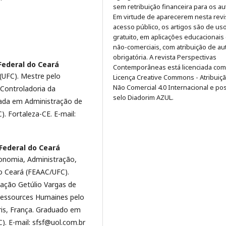
sem retribuição financeira para os au
Em virtude de aparecerem nesta revi
acesso público, os artigos são de us
gratuito, em aplicações educacionais
não-comerciais, com atribuição de au
obrigatória. A revista Perspectivas
Federal do Ceará
Contemporâneas está licenciada co
(UFC). Mestre pelo
Licença Creative Commons - Atribuiç
Não Comercial 4.0 Internacional e po
Controladoria da
selo Diadorim AZUL.
uada em Administração de
. Fortaleza-CE. E-mail:
Federal do Ceará
onomia, Administração,
do Ceará (FEAAC/UFC).
ação Getúlio Vargas de
Ressources Humaines pelo
ris, França. Graduado em
). E-mail: sfsf@uol.com.br