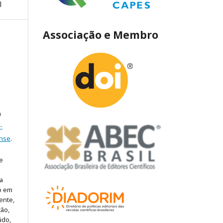
l
Associação e Membro
a
-
ense
.
e
a
lo em
ente,
ão,
údo,