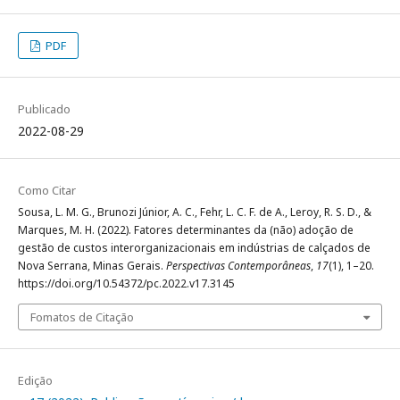
PDF
Publicado
2022-08-29
Como Citar
Sousa, L. M. G., Brunozi Júnior, A. C., Fehr, L. C. F. de A., Leroy, R. S. D., &
Marques, M. H. (2022). Fatores determinantes da (não) adoção de
gestão de custos interorganizacionais em indústrias de calçados de
Nova Serrana, Minas Gerais.
Perspectivas Contemporâneas
,
17
(1), 1–20.
https://doi.org/10.54372/pc.2022.v17.3145
Fomatos de Citação
Edição