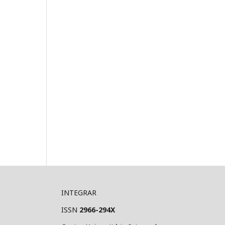
INTEGRAR
ISSN
2966-294X