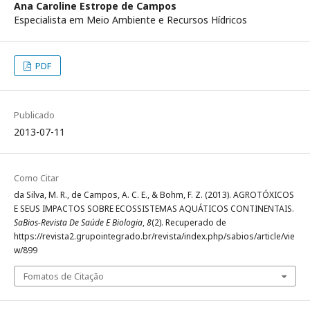
Ana Caroline Estrope de Campos
Especialista em Meio Ambiente e Recursos Hídricos
PDF
Publicado
2013-07-11
Como Citar
da Silva, M. R., de Campos, A. C. E., & Bohm, F. Z. (2013). AGROTÓXICOS
E SEUS IMPACTOS SOBRE ECOSSISTEMAS AQUÁTICOS CONTINENTAIS.
SaBios-Revista De Saúde E Biologia
,
8
(2). Recuperado de
https://revista2.grupointegrado.br/revista/index.php/sabios/article/vie
w/899
Fomatos de Citação