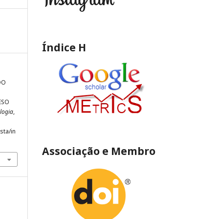
Índice H
 DO
ESO
logia
,
sta/in
Associação e Membro