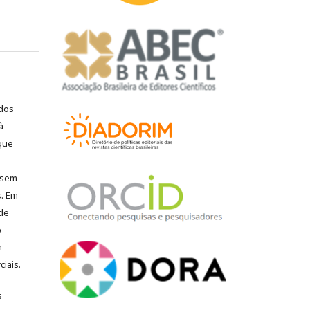
ados
à
 que
, sem
s. Em
 de
o
m
iais.
s