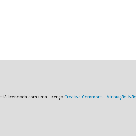
está licenciada com uma Licença
Creative Commons - Atribuição-NãoC