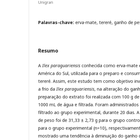
Unigran
Palavras-chave:
erva-mate, tereré, ganho de pe
Resumo
A
Ilex paraguariensis
conhecida como erva-mate é
América do Sul, utilizada para o preparo e consu
tereré. Assim, este estudo tem como objetivo in
a frio da
Ilex paraguariensis
, na alteração do gan
preparação do extrato foi realizada com 100 g d
1000 mL de água e filtrada. Foram administrados
filtrado ao grupo experimental, durante 20 dias.
A
de peso foi de 31,33 ± 2,73 g para o grupo control
para o grupo experimental (n=10), respectivament
mostrado uma tendência à diminuição do ganho 