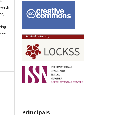
 to
 which
ed,
ring
cessed
Principais