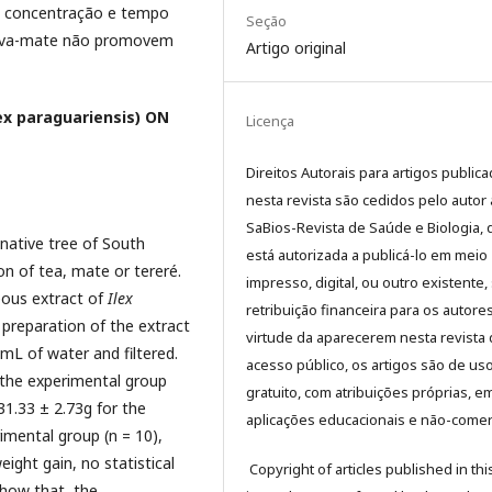
ssa concentração e tempo
Seção
erva-mate não promovem
Artigo original
x paraguariensis) ON
Licença
Direitos Autorais para artigos public
nesta revista são cedidos pelo autor 
SaBios-Revista de Saúde e Biologia,
native tree of South
está autorizada a publicá-lo em meio
n of tea, mate or tereré.
impresso, digital, ou outro existente
eous extract of
Ilex
retribuição financeira para os autore
 preparation of the extract
virtude da aparecerem nesta revista
L of water and filtered.
acesso público, os artigos são de us
o the experimental group
gratuito, com atribuições próprias, e
1.33 ± 2.73g for the
aplicações educacionais e não-comerc
rimental group (n = 10),
ight gain, no statistical
Copyright of articles published in thi
 show that the