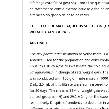
diferença estatística (p=0,56). Conclui-se que e
de tratamento com o extrato aquoso a frio de 
alteração do ganho de peso de ratos.
THE EFFECT OF MATE AQUEOUS SOLUTION (Ile
WEIGHT GAIN OF RATS
ABSTRACT
The
Ilex paraguariensis
known as yerba mate is a 
America, used for the preparation and consumptio
Thus, this study aims to investigate the cold aqu
paraguariensis
, in change of rats weight gain. The
was conducted with 100 g of mate mixed in 1000 m
Daily, 2.5 mL of this filtrate were administered t
for 20 days. The mean ± SEM of weight gain was 3
control group (n = 9) and 29.2 ± 2.4g for the expe
respectively. Despite of tendency to decrease in we
difference was observed (p = 0.56). Thus, results