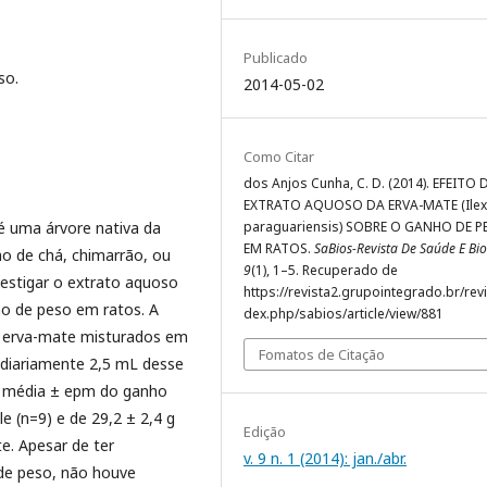
Publicado
so.
2014-05-02
Como Citar
dos Anjos Cunha, C. D. (2014). EFEITO
EXTRATO AQUOSO DA ERVA-MATE (Ilex
 uma árvore nativa da
paraguariensis) SOBRE O GANHO DE P
EM RATOS.
SaBios-Revista De Saúde E Bio
mo de chá, chimarrão, ou
9
(1), 1–5. Recuperado de
vestigar o extrato aquoso
https://revista2.grupointegrado.br/revi
ho de peso em ratos. A
dex.php/sabios/article/view/881
e erva-mate misturados em
Fomatos de Citação
 diariamente 2,5 mL desse
 média ± epm do ganho
e (n=9) e de 29,2 ± 2,4 g
Edição
e.
Apesar de ter
v. 9 n. 1 (2014): jan./abr.
de peso, não houve