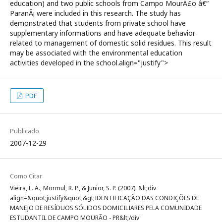
education) and two public schools from Campo MourÃ£o â€“
ParanÃ¡ were included in this research. The study has
demonstrated that students from private school have
supplementary informations and have adequate behavior
related to management of domestic solid residues. This result
may be associated with the environmental education
activities developed in the school.align="justify">
PDF
Publicado
2007-12-29
Como Citar
Vieira, L. A., Mormul, R. P., & Junior, S. P. (2007). &lt;div
align=&quot;justify&quot;&gt;IDENTIFICAÇÃO DAS CONDIÇÕES DE
MANEJO DE RESÍDUOS SÓLIDOS DOMICILIARES PELA COMUNIDADE
ESTUDANTIL DE CAMPO MOURÃO - PR&lt;/div