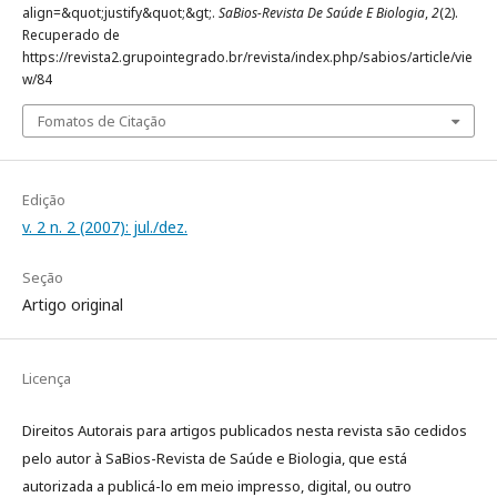
align=&quot;justify&quot;&gt;.
SaBios-Revista De Saúde E Biologia
,
2
(2).
Recuperado de
https://revista2.grupointegrado.br/revista/index.php/sabios/article/vie
w/84
Fomatos de Citação
Edição
v. 2 n. 2 (2007): jul./dez.
Seção
Artigo original
Licença
Direitos Autorais para artigos publicados nesta revista são cedidos
pelo autor à SaBios-Revista de Saúde e Biologia, que está
autorizada a publicá-lo em meio impresso, digital, ou outro