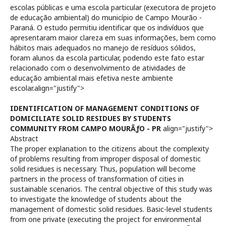
escolas públicas e uma escola particular (executora de projeto
de educação ambiental) do municí­pio de Campo Mourão -
Paraná. O estudo permitiu identificar que os indiví­duos que
apresentaram maior clareza em suas informações, bem como
hábitos mais adequados no manejo de resíduos sólidos,
foram alunos da escola particular, podendo este fato estar
relacionado com o desenvolvimento de atividades de
educação ambiental mais efetiva neste ambiente
escolar.align="justify">
IDENTIFICATION OF MANAGEMENT CONDITIONS OF
DOMICILIATE SOLID RESIDUES BY STUDENTS
COMMUNITY FROM CAMPO MOURÃƒO - PR
align="justify">
Abstract
The proper explanation to the citizens about the complexity
of problems resulting from improper disposal of domestic
solid residues is necessary. Thus, population will become
partners in the process of transformation of cities in
sustainable scenarios. The central objective of this study was
to investigate the knowledge of students about the
management of domestic solid residues. Basic-level students
from one private (executing the project for environmental