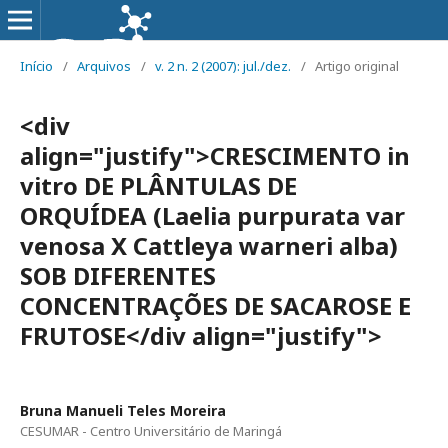
Início
/
Arquivos
/
v. 2 n. 2 (2007): jul./dez.
/
Artigo original
<div
align="justify">CRESCIMENTO in
vitro DE PLÂNTULAS DE
ORQUÍDEA (Laelia purpurata var
venosa X Cattleya warneri alba)
SOB DIFERENTES
CONCENTRAÇÕES DE SACAROSE E
FRUTOSE</div align="justify">
Bruna Manueli Teles Moreira
CESUMAR - Centro Universitário de Maringá