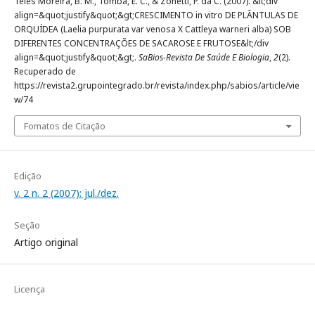
Teles Moreira, B. M., Tomba, E. C., & Zonetti, P. da C. (2007). &lt;div
align=&quot;justify&quot;&gt;CRESCIMENTO in vitro DE PLÂNTULAS DE
ORQUÍDEA (Laelia purpurata var venosa X Cattleya warneri alba) SOB
DIFERENTES CONCENTRAÇÕES DE SACAROSE E FRUTOSE&lt;/div
align=&quot;justify&quot;&gt;.
SaBios-Revista De Saúde E Biologia
,
2
(2).
Recuperado de
https://revista2.grupointegrado.br/revista/index.php/sabios/article/vie
w/74
Fomatos de Citação
Edição
v. 2 n. 2 (2007): jul./dez.
Seção
Artigo original
Licença