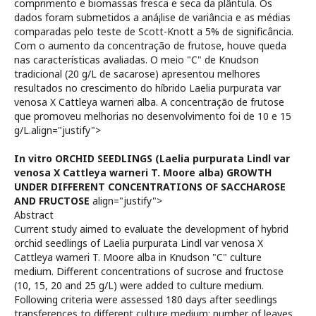
comprimento e biomassas fresca e seca da plântula. Os
dados foram submetidos a aná¡lise de variância e as médias
comparadas pelo teste de Scott-Knott a 5% de significância.
Com o aumento da concentração de frutose, houve queda
nas caracterí­sticas avaliadas. O meio "C" de Knudson
tradicional (20 g/L de sacarose) apresentou melhores
resultados no crescimento do hí­brido Laelia purpurata var
venosa X Cattleya warneri alba. A concentração de frutose
que promoveu melhorias no desenvolvimento foi de 10 e 15
g/L.align="justify">
In vitro ORCHID SEEDLINGS (Laelia purpurata Lindl var
venosa X Cattleya warneri T. Moore alba) GROWTH
UNDER DIFFERENT CONCENTRATIONS OF SACCHAROSE
AND FRUCTOSE
align="justify">
Abstract
Current study aimed to evaluate the development of hybrid
orchid seedlings of Laelia purpurata Lindl var venosa X
Cattleya warneri T. Moore alba in Knudson "C" culture
medium. Different concentrations of sucrose and fructose
(10, 15, 20 and 25 g/L) were added to culture medium.
Following criteria were assessed 180 days after seedlings
transferences to different culture medium: number of leaves,