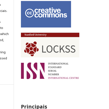
m
iais.
s
 to
 which
ed,
ring
cessed
Principais