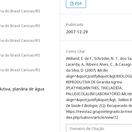
PDF
ana do Brasil Canoas/RS
Publicado
ana do Brasil Canoas/RS
2007-12-29
ana do Brasil Canoas/RS
Como Citar
ana do Brasil Canoas/RS
Wiilland, E. de F., Schröder, N. T., dos S
Lacerda, A., Ribeiro Alves, C., & Casag
ana do Brasil Canoas/RS
da Silva, D. (2007). &lt;div
align=&quot;justify&quot;&gt;BIOLOGI
REPRODUTIVA DE Girardia tigrina
(PLATYHELMINTHES, TRICLADIDA,
dutiva, planária de água
PALUDICOLA) EM LABORATÓRIO.&lt;/di
align=&quot;justify&quot;&gt;.
SaBios-R
De Saúde E Biologia
,
2
(2). Recuperado d
https://revista2.grupointegrado.br/revi
dex.php/sabios/article/view/72
Fomatos de Citação