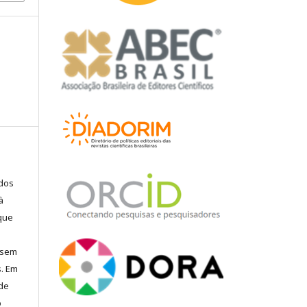
ados
à
 que
, sem
s. Em
 de
o