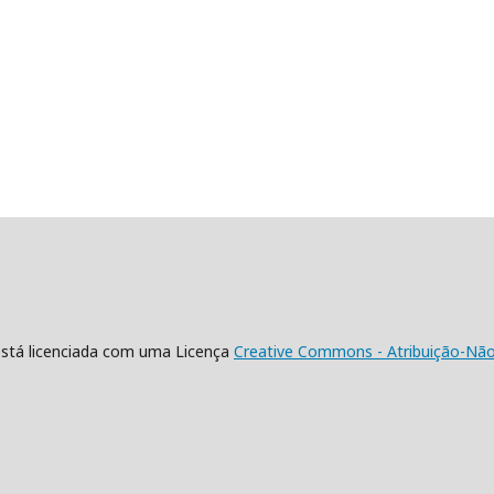
está licenciada com uma Licença
Creative Commons - Atribuição-NãoC