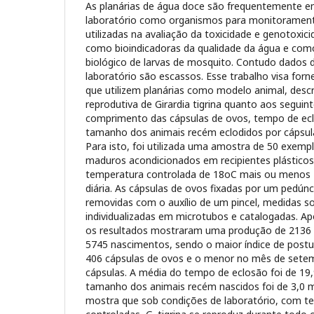
As planárias de água doce são frequentemente 
laboratório como organismos para monitorament
utilizadas na avaliação da toxicidade e genotoxi
como bioindicadoras da qualidade da água e com
biológico de larvas de mosquito. Contudo dados 
laboratório são escassos. Esse trabalho visa forn
que utilizem planárias como modelo animal, desc
reprodutiva de Girardia tigrina quanto aos segui
comprimento das cápsulas de ovos, tempo de ec
tamanho dos animais recém eclodidos por cápsul
Para isto, foi utilizada uma amostra de 50 exem
maduros acondicionados em recipientes plástico
temperatura controlada de 18oC mais ou menos
diária. As cápsulas de ovos fixadas por um pedún
removidas com o auxí­lio de um pincel, medidas s
individualizadas em microtubos e catalogadas. A
os resultados mostraram uma produção de 2136
5745 nascimentos, sendo o maior índice de pos
406 cápsulas de ovos e o menor no mês de set
cápsulas. A média do tempo de eclosão foi de 19,
tamanho dos animais recém nascidos foi de 3,0 
mostra que sob condições de laboratório, com t