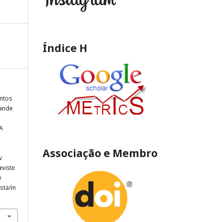
Índice H
antos
rande
A
Associação e Membro
v
evista
e
sta/in