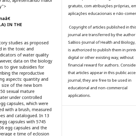
 o ano, apresentando maior
gratuito, com atribuições próprias, e
fy">
aplicações educacionais e não-comerc
inaâ€
A) IN THE
Copyright of articles published in thi
journal are transferred by the author
SaBios-Journal of Health and Biology,
atory studies as proposed
 in the toxic and
is authorized to publish them in print
dicators of water quality
digital or other existing way, without
wever, data on the biology
financial reward for authors. Conside
s to give subsidies for
that articles appear in this public ac
ribing the reproductive
wing aspects: quantity and
journal, they are free to be used in
d size of the new born
educational and non-commercial
f 50 sexual mature
applications.
water under controlled
egg capsules, which were
ved with a brush, measured
es and catalogued. In 13
egg capsules with 5745
406 egg capsules and the
verage e time of eclosion