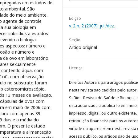
empregadas em estudos de
o ambiental. São
cidade do meio ambiente,
Edição
o agente de controle
v. 2 n. 2 (2007): jul./dez.
da sua biologia em
ecer subsídios a estudos
revendo a biologia
Seção
ntes aspectos: número e
Artigo original
losão e número e
a de ovo em laboratório.
plares sexualmente
Licença
s contendo água, com
 1oC, com observação
Direitos Autorais para artigos public
culo no substrato foram
ob estereomicroscópio,
nesta revista são cedidos pelo autor 
pós 13 meses de avaliação,
SaBios-Revista de Saúde e Biologia,
 cápsulas de ovos com
está autorizada a publicá-lo em meio
tura em maio de 2006 com
impresso, digital, ou outro existente
embro com apenas 39
9 dias e a média do
retribuição financeira para os autore
mm. O presente estudo
virtude da aparecerem nesta revista
emperatura e alimentação
acesso público, os artigos são de us