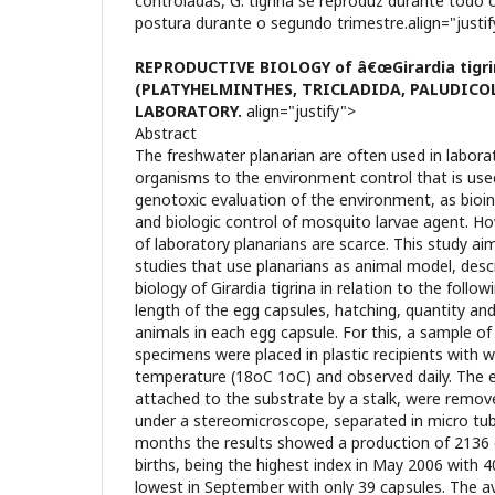
controladas, G. tigrina se reproduz durante todo
postura durante o segundo trimestre.align="justi
REPRODUCTIVE BIOLOGY of â€œGirardia tigr
(PLATYHELMINTHES, TRICLADIDA, PALUDICOL
LABORATORY.
align="justify">
Abstract
The freshwater planarian are often used in labor
organisms to the environment control that is used
genotoxic evaluation of the environment, as bioin
and biologic control of mosquito larvae agent. Ho
of laboratory planarians are scarce. This study aim
studies that use planarians as animal model, desc
biology of Girardia tigrina in relation to the follo
length of the egg capsules, hatching, quantity an
animals in each egg capsule. For this, a sample o
specimens were placed in plastic recipients with 
temperature (18oC 1oC) and observed daily. The 
attached to the substrate by a stalk, were remo
under a stereomicroscope, separated in micro tub
months the results showed a production of 2136 
births, being the highest index in May 2006 with 
lowest in September with only 39 capsules. The a