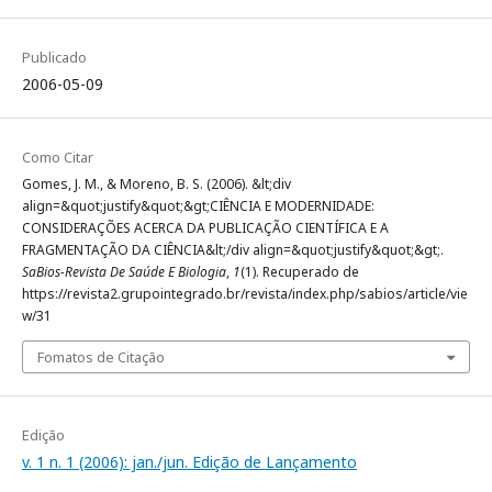
Publicado
2006-05-09
Como Citar
Gomes, J. M., & Moreno, B. S. (2006). &lt;div
align=&quot;justify&quot;&gt;CIÊNCIA E MODERNIDADE:
CONSIDERAÇÕES ACERCA DA PUBLICAÇÃO CIENTÍFICA E A
FRAGMENTAÇÃO DA CIÊNCIA&lt;/div align=&quot;justify&quot;&gt;.
SaBios-Revista De Saúde E Biologia
,
1
(1). Recuperado de
https://revista2.grupointegrado.br/revista/index.php/sabios/article/vie
w/31
Fomatos de Citação
Edição
v. 1 n. 1 (2006): jan./jun. Edição de Lançamento