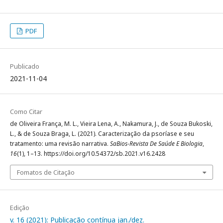
PDF
Publicado
2021-11-04
Como Citar
de Oliveira França, M. L., Vieira Lena, A., Nakamura, J., de Souza Bukoski,
L., & de Souza Braga, L. (2021). Caracterização da psoríase e seu
tratamento: uma revisão narrativa.
SaBios-Revista De Saúde E Biologia
,
16
(1), 1–13. https://doi.org/10.54372/sb.2021.v16.2428
Fomatos de Citação
Edição
v. 16 (2021): Publicação contínua jan./dez.