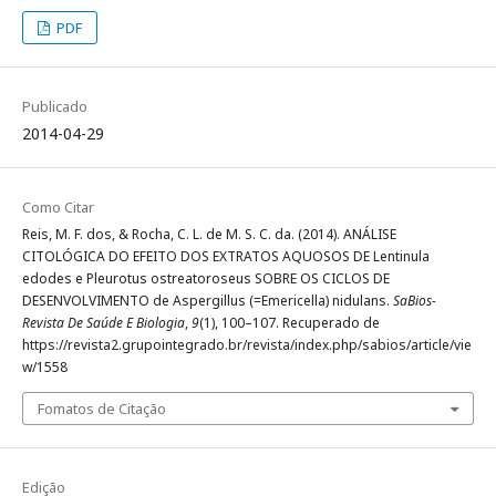
PDF
Publicado
2014-04-29
Como Citar
Reis, M. F. dos, & Rocha, C. L. de M. S. C. da. (2014). ANÁLISE
CITOLÓGICA DO EFEITO DOS EXTRATOS AQUOSOS DE Lentinula
edodes e Pleurotus ostreatoroseus SOBRE OS CICLOS DE
DESENVOLVIMENTO de Aspergillus (=Emericella) nidulans.
SaBios-
Revista De Saúde E Biologia
,
9
(1), 100–107. Recuperado de
https://revista2.grupointegrado.br/revista/index.php/sabios/article/vie
w/1558
Fomatos de Citação
Edição