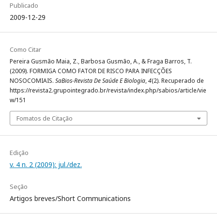
Publicado
2009-12-29
Como Citar
Pereira Gusmão Maia, Z., Barbosa Gusmão, A., & Fraga Barros, T.
(2009). FORMIGA COMO FATOR DE RISCO PARA INFECÇÕES
NOSOCOMIAIS.
SaBios-Revista De Saúde E Biologia
,
4
(2). Recuperado de
https://revista2.grupointegrado.br/revista/index.php/sabios/article/vie
w/151
Fomatos de Citação
Edição
v. 4 n. 2 (2009): jul./dez.
Seção
Artigos breves/Short Communications