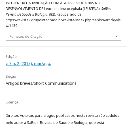
INFLUÊNCIA DA IRRIGAÇÃO COM ÁGUAS RESIDUÁRIAS NO
DESENVOLVIMENTO DE Leucaena leucocephala (LEUCENA).
SaBios-
Revista De Saúde E Biologia
,
8
(2). Recuperado de
https://revista2.grupointegrado.br/revista/index.php/sabios/article/vie
w/1439
Fomatos de Citação
Edição
v. 8 n. 2 (2013): mai./ago.
Seção
Artigos breves/Short Communications
Licença
Direitos Autorais para artigos publicados nesta revista são cedidos
pelo autor à SaBios-Revista de Saúde e Biologia, que está