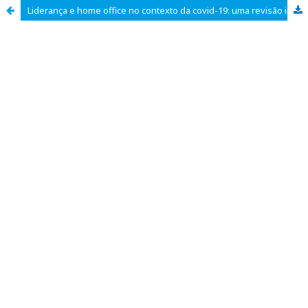
Liderança e home office no contexto da covid-19: uma revisão integrativa da literatura