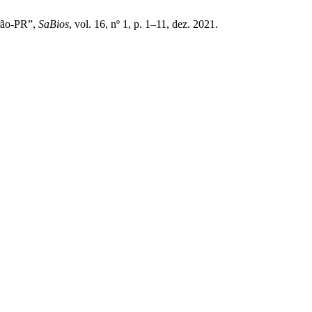
urão-PR”,
SaBios
, vol. 16, nº 1, p. 1–11, dez. 2021.