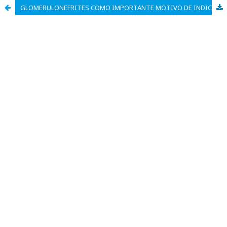
GLOMERULONEFRITES COMO IMPORTANTE MOTIVO DE INDICAÇÃO PARA TERAPIA RENAL SUBSTITUTIVA EM UMA CLÍNICA DE HEMODIÁLISE DA CIDADE DE DIADEMA – SP