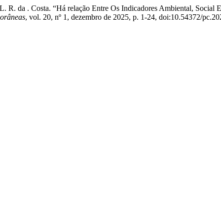
. de L. R. da . Costa. “Há relação Entre Os Indicadores Ambiental, Soc
porâneas
, vol. 20, nº 1, dezembro de 2025, p. 1-24, doi:10.54372/pc.2